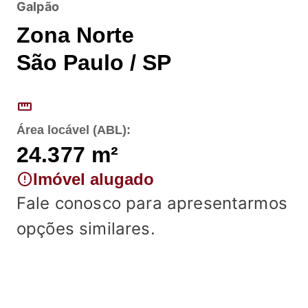
Galpão
Zona Norte
São Paulo / SP
straighten
Área locável (ABL):
24.377
m²
error
Imóvel alugado
Fale conosco para apresentarmos
opções similares.
Fale conosco