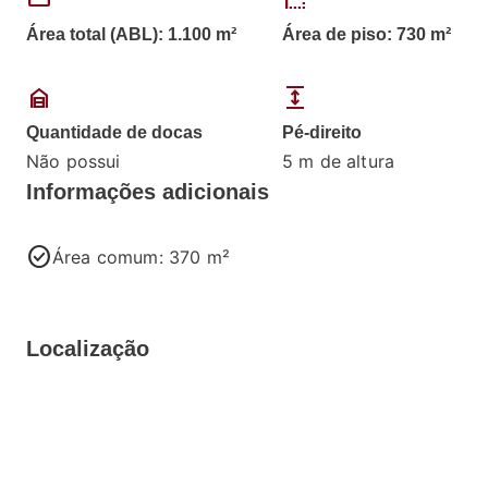
straighten
border_style
Área total (ABL): 1.100 m²
Área de piso: 730 m²
garage_home
expand
Quantidade de docas
Pé-direito
Não possui
5 m de altura
Informações adicionais
check_circle
Área comum: 370 m²
Localização