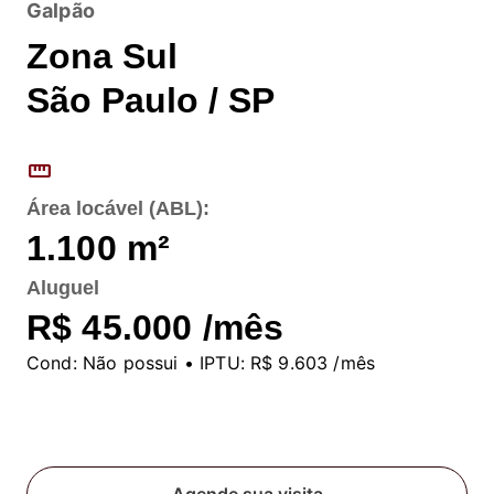
Galpão
Zona Sul
São Paulo / SP
straighten
Área locável (ABL):
1.100
m²
Aluguel
R$ 45.000 /mês
Cond:
Não possui
• IPTU:
R$ 9.603 /mês
Fale conosco