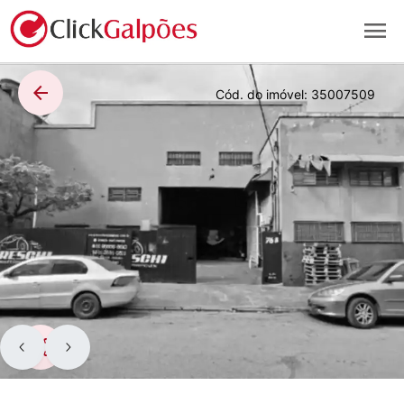
menu
arrow_back
Cód. do imóvel:
35007509