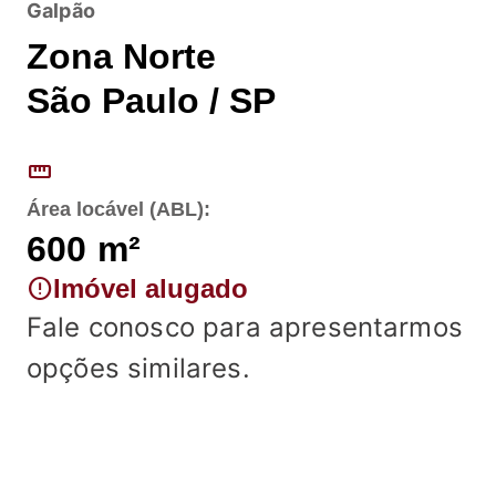
Galpão
Zona Norte
São Paulo / SP
straighten
Área locável (ABL):
600
m²
error
Imóvel alugado
Fale conosco para apresentarmos
opções similares.
Fale conosco