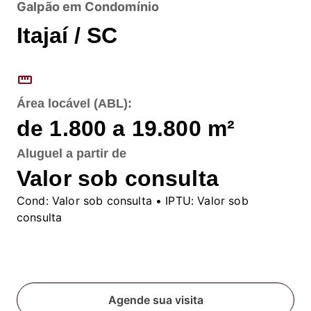
Galpão em Condomínio
Itajaí / SC
straighten
Área locável (ABL):
de 1.800 a 19.800
m²
Aluguel
a partir de
Valor sob consulta
Cond:
Valor sob consulta
• IPTU:
Valor sob
consulta
Fale conosco
Agende sua visita