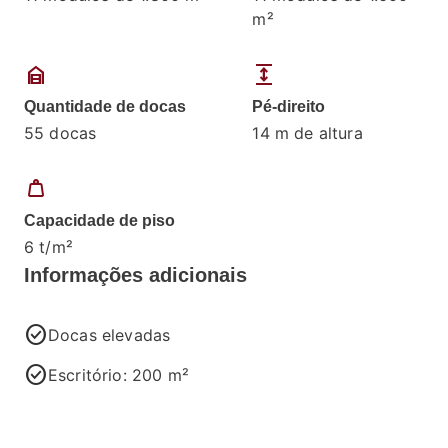
m²
garage_home
expand
Quantidade de docas
Pé-direito
55 docas
14 m de altura
weight
Capacidade de piso
6 t/m²
Informações adicionais
check_circle
Docas elevadas
check_circle
Escritório: 200 m²