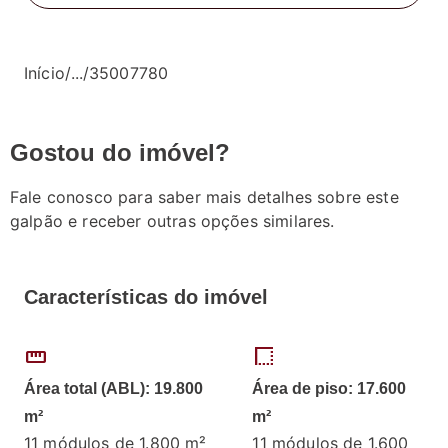
Início
/
...
/
35007780
Gostou do imóvel?
Fale conosco para saber mais detalhes sobre este
galpão e receber outras opções similares.
Características do imóvel
straighten
border_style
Área total (ABL): 19.800
Área de piso: 17.600
m²
m²
11 módulos de 1.800 m²
11 módulos de 1.600