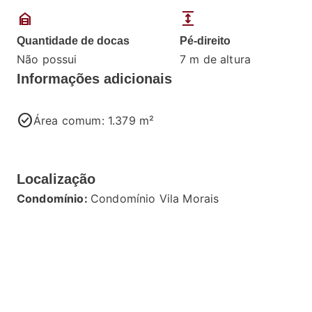
garage_home
expand
Quantidade de docas
Pé-direito
Não possui
7 m de altura
Informações adicionais
check_circle
Área comum: 1.379 m²
Localização
Condomínio:
Condomínio Vila Morais