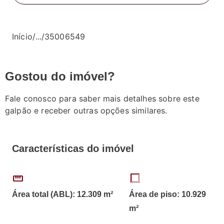
Início
/
...
/
35006549
Gostou do imóvel?
Fale conosco para saber mais detalhes sobre este
galpão e receber outras opções similares.
Características do imóvel
straighten
border_style
Área total (ABL): 12.309 m²
Área de piso: 10.929
m²