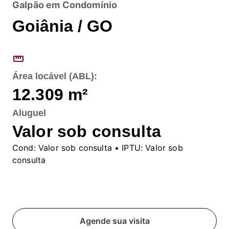
Galpão em Condomínio
Goiânia / GO
straighten
Área locável (ABL):
12.309
m²
Aluguel
Valor sob consulta
Cond:
Valor sob consulta
• IPTU:
Valor sob
consulta
Fale conosco
Agende sua visita