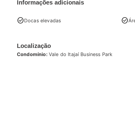
Informações adicionais
check_circle
check_circle
Docas elevadas
Ár
Localização
Condomínio:
Vale do Itajaí Business Park