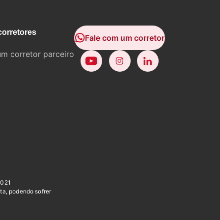
corretores
Fale com um corretor
um corretor parceiro
0021
ta, podendo sofrer