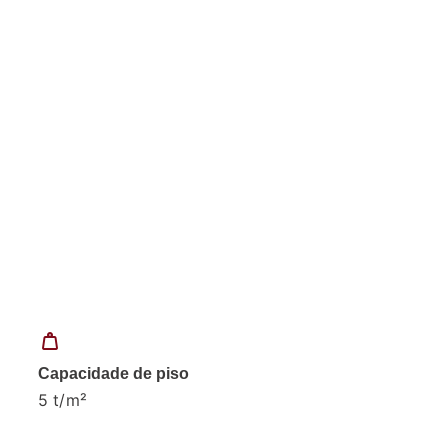
weight
Capacidade de piso
5 t/m²