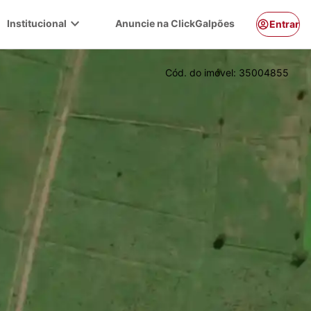
expand_more
Institucional
Anuncie na ClickGalpões
Entrar
Cód. do imóvel:
35004855