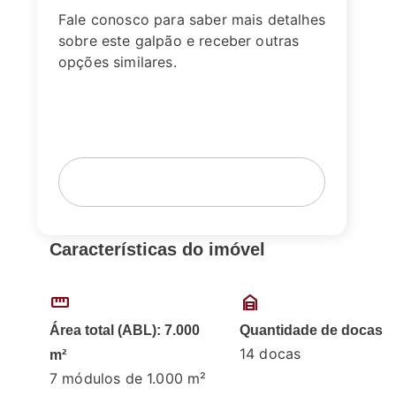
Fale conosco para saber mais detalhes
sobre este galpão e receber outras
opções similares.
Fale com um corretor
Agende sua visita
Características do imóvel
straighten
garage_home
Área total (ABL): 7.000
Quantidade de docas
14 docas
m²
7 módulos de 1.000 m²