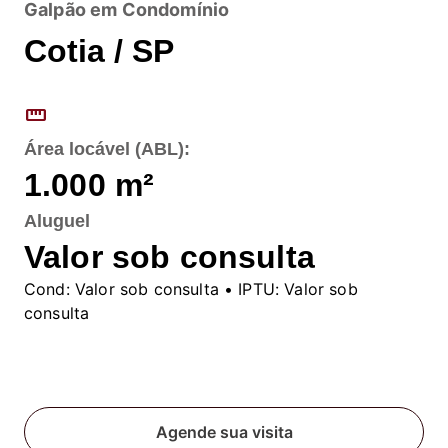
Galpão em Condomínio
Cotia / SP
straighten
Área locável (ABL):
1.000
m²
Aluguel
Valor sob consulta
Cond:
Valor sob consulta
• IPTU:
Valor sob
consulta
Fale conosco
Agende sua visita