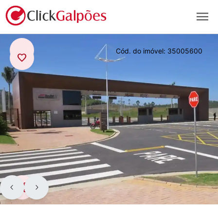
menu
arrow_back
Cód. do imóvel:
35005600
favorite