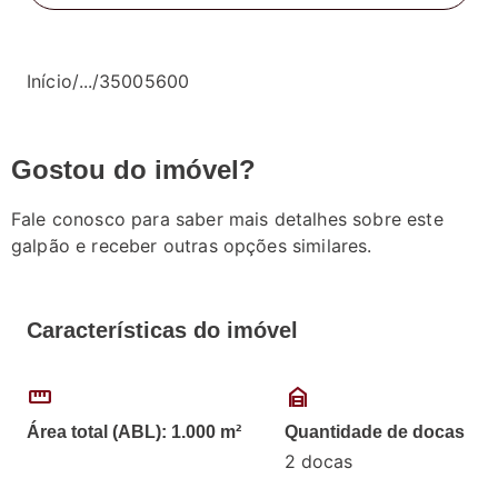
Início
/
...
/
35005600
Gostou do imóvel?
Fale conosco para saber mais detalhes sobre este
galpão e receber outras opções similares.
Características do imóvel
straighten
garage_home
Área total (ABL): 1.000 m²
Quantidade de docas
2 docas