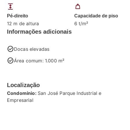
expand
weight
Pé-direito
Capacidade de piso
12 m de altura
6 t/m²
Informações adicionais
check_circle
Docas elevadas
check_circle
Área comum: 1.000 m²
Localização
Condomínio:
San José Parque Industrial e
Empresarial