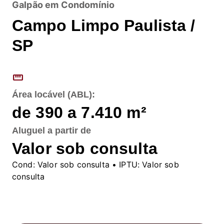
Galpão em Condomínio
Campo Limpo Paulista /
SP
straighten
Área locável (ABL):
de 390 a 7.410
m²
Aluguel
a partir de
Valor sob consulta
Cond:
Valor sob consulta
• IPTU:
Valor sob
consulta
Fale conosco