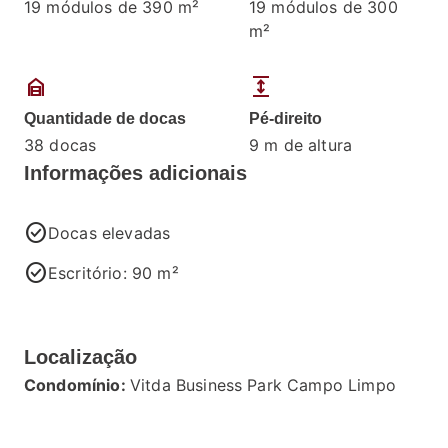
19 módulos de 390 m²
19 módulos de 300
m²
garage_home
expand
Quantidade de docas
Pé-direito
38 docas
9 m de altura
Informações adicionais
check_circle
Docas elevadas
check_circle
Escritório: 90 m²
Localização
Condomínio:
Vitda Business Park Campo Limpo