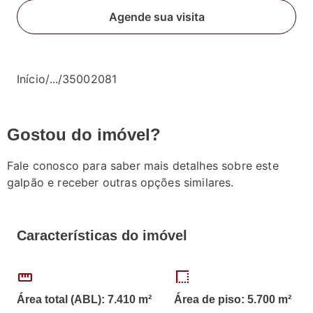
Agende sua visita
Início
/
...
/
35002081
Gostou do imóvel?
Fale conosco para saber mais detalhes sobre este
galpão e receber outras opções similares.
Características do imóvel
straighten
border_style
Área total (ABL): 7.410 m²
Área de piso: 5.700 m²