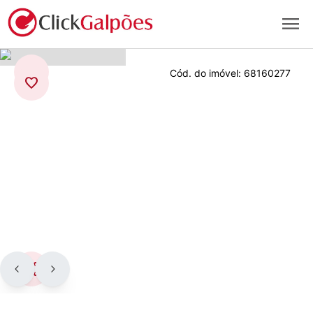
menu
arrow_back
Cód. do imóvel:
68160277
favorite