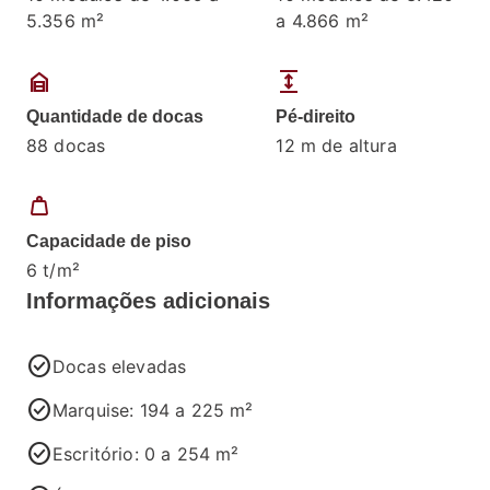
5.356 m²
a 4.866 m²
garage_home
expand
Quantidade de docas
Pé-direito
88 docas
12 m de altura
weight
Capacidade de piso
6 t/m²
Informações adicionais
check_circle
Docas elevadas
check_circle
Marquise: 194 a 225 m²
check_circle
Escritório: 0 a 254 m²