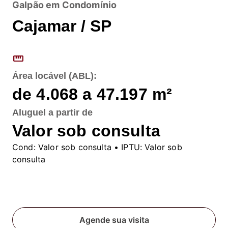
Galpão em Condomínio
Cajamar / SP
straighten
Área locável (ABL):
de 4.068 a 47.197
m²
Aluguel
a partir de
Valor sob consulta
Cond:
Valor sob consulta
• IPTU:
Valor sob
consulta
Fale conosco
Agende sua visita