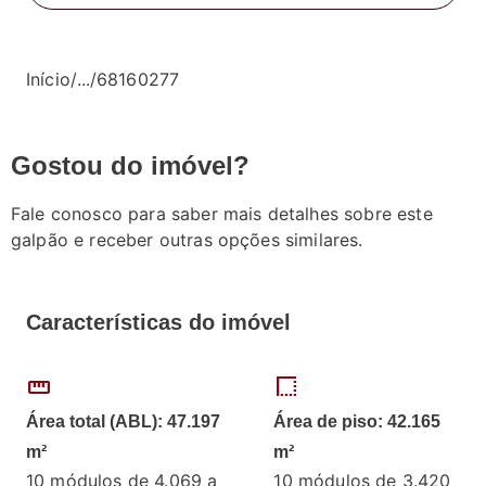
Início
/
...
/
68160277
Gostou do imóvel?
Fale conosco para saber mais detalhes sobre este
galpão e receber outras opções similares.
Características do imóvel
straighten
border_style
Área total (ABL): 47.197
Área de piso: 42.165
m²
m²
10 módulos de 4.069 a
10 módulos de 3.420