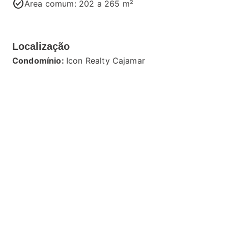
check_circle
Área comum: 202 a 265 m²
Localização
Condomínio:
Icon Realty Cajamar