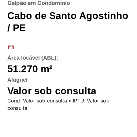
Galpão em Condomínio
Cabo de Santo Agostinho
/ PE
straighten
Área locável (ABL):
51.270
m²
Aluguel
Valor sob consulta
Cond:
Valor sob consulta
• IPTU:
Valor sob
consulta
Fale conosco