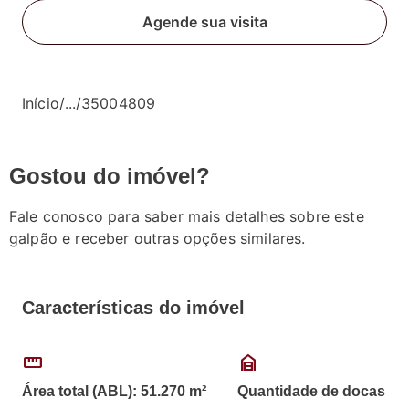
Agende sua visita
Início
/
...
/
35004809
Gostou do imóvel?
Fale conosco para saber mais detalhes sobre este
galpão e receber outras opções similares.
Características do imóvel
straighten
garage_home
Área total (ABL): 51.270 m²
Quantidade de docas