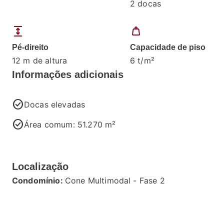
2 docas
expand
weight
Pé-direito
Capacidade de piso
12 m de altura
6 t/m²
Informações adicionais
check_circle
Docas elevadas
check_circle
Área comum: 51.270 m²
Localização
Condomínio:
Cone Multimodal - Fase 2